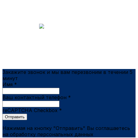
Диагностика
бесплатно
Гарантия
на работы
Закажите звонок и мы вам перезвоним в течении 5
минут
Имя
*
Ваш контактный телефон
*
reCAPTCHA Checkbox
*
Отправить
Нажимая на кнопку "Отправить" Вы соглашаетесь
на обработку персональных данных