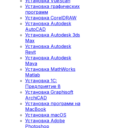
Установка VueScan
Установка графических
программ
Установка CorelDRAW
Установка Autodesk
AutoCAD
Установка Autodesk 3ds
Max
Установка Autodesk
Revit
Установка Autodesk
Maya
Установка MathWorks
Matlab
Установка 1С:
Предприятие 8
Установка Graphisoft
ArchiCAD
Установка программ на
MacBook
Установка macOS
Установка Adobe
Photoshop