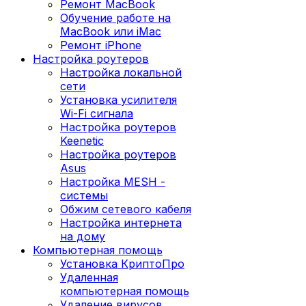
Ремонт MacBook
Обучение работе на
MacBook или iMac
Ремонт iPhone
Настройка роутеров
Настройка локальной
сети
Установка усилителя
Wi-Fi сигнала
Настройка роутеров
Keenetic
Настройка роутеров
Asus
Настройка MESH -
системы
Обжим сетевого кабеля
Настройка интернета
на дому
Компьютерная помощь
Установка КриптоПро
Удаленная
компьютерная помощь
Удаление вирусов