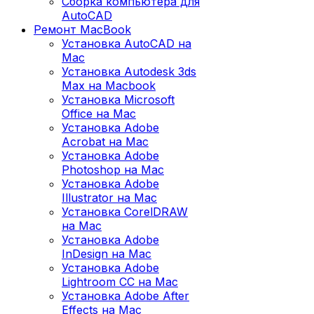
Сборка компьютера для
AutoCAD
Ремонт MacBook
Установка AutoCAD на
Mac
Установка Autodesk 3ds
Max на Macbook
Установка Microsoft
Office на Mac
Установка Adobe
Acrobat на Mac
Установка Adobe
Photoshop на Mac
Установка Adobe
Illustrator на Mac
Установка CorelDRAW
на Mac
Установка Adobe
InDesign на Mac
Установка Adobe
Lightroom CC на Mac
Установка Adobe After
Effects на Mac