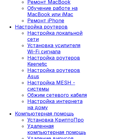
Ремонт MacBook
Обучение работе на
MacBook или iMac
Ремонт iPhone
Настройка роутеров
Настройка локальной
сети
Установка усилителя
Wi-Fi сигнала
Настройка роутеров
Keenetic
Настройка роутеров
Asus
Настройка MESH -
системы
Обжим сетевого кабеля
Настройка интернета
на дому
Компьютерная помощь
Установка КриптоПро
Удаленная
компьютерная помощь
Удаление вирусов