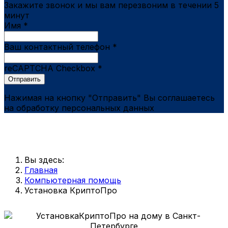
Закажите звонок и мы вам перезвоним в течении 5
минут
Имя
*
Ваш контактный телефон
*
reCAPTCHA Checkbox
*
Отправить
Нажимая на кнопку "Отправить" Вы соглашаетесь
на обработку персональных данных
Вы здесь:
Главная
Компьютерная помощь
Установка КриптоПро