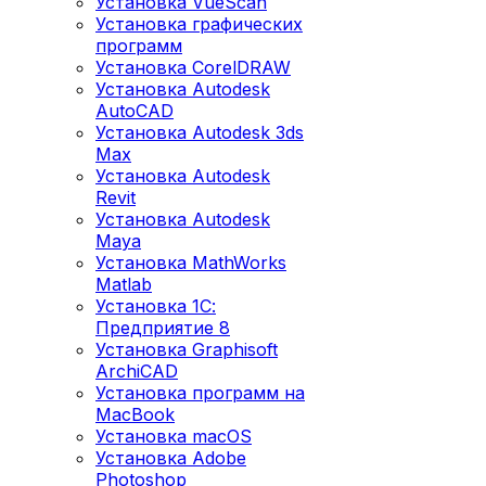
Установка VueScan
Установка графических
программ
Установка CorelDRAW
Установка Autodesk
AutoCAD
Установка Autodesk 3ds
Max
Установка Autodesk
Revit
Установка Autodesk
Maya
Установка MathWorks
Matlab
Установка 1С:
Предприятие 8
Установка Graphisoft
ArchiCAD
Установка программ на
MacBook
Установка macOS
Установка Adobe
Photoshop