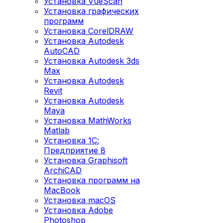
Установка VueScan
Установка графических
программ
Установка CorelDRAW
Установка Autodesk
AutoCAD
Установка Autodesk 3ds
Max
Установка Autodesk
Revit
Установка Autodesk
Maya
Установка MathWorks
Matlab
Установка 1С:
Предприятие 8
Установка Graphisoft
ArchiCAD
Установка программ на
MacBook
Установка macOS
Установка Adobe
Photoshop