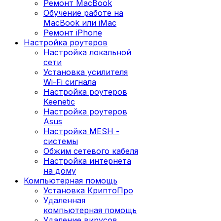
Ремонт MacBook
Обучение работе на
MacBook или iMac
Ремонт iPhone
Настройка роутеров
Настройка локальной
сети
Установка усилителя
Wi-Fi сигнала
Настройка роутеров
Keenetic
Настройка роутеров
Asus
Настройка MESH -
системы
Обжим сетевого кабеля
Настройка интернета
на дому
Компьютерная помощь
Установка КриптоПро
Удаленная
компьютерная помощь
Удаление вирусов