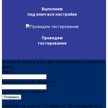
Выполним
под ключ все настройки
Проведем
тестирование
Закажите звонок и мы вам перезвоним в течении 5
минут
Имя
*
Ваш контактный телефон
*
reCAPTCHA Checkbox
*
Отправить
Нажимая на кнопку "Отправить" Вы соглашаетесь