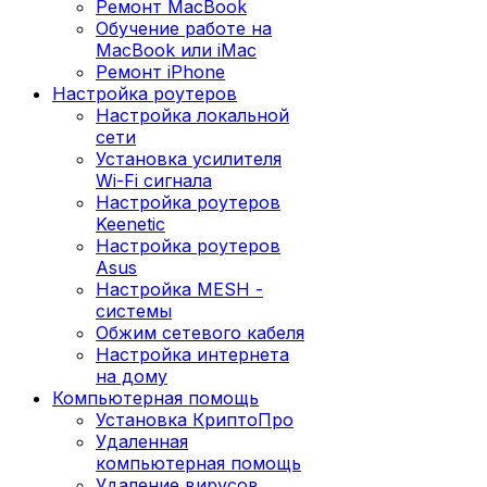
Ремонт MacBook
Обучение работе на
MacBook или iMac
Ремонт iPhone
Настройка роутеров
Настройка локальной
сети
Установка усилителя
Wi-Fi сигнала
Настройка роутеров
Keenetic
Настройка роутеров
Asus
Настройка MESH -
системы
Обжим сетевого кабеля
Настройка интернета
на дому
Компьютерная помощь
Установка КриптоПро
Удаленная
компьютерная помощь
Удаление вирусов