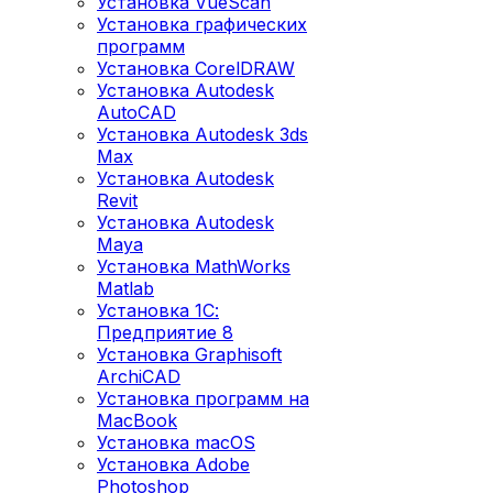
Установка VueScan
Установка графических
программ
Установка CorelDRAW
Установка Autodesk
AutoCAD
Установка Autodesk 3ds
Max
Установка Autodesk
Revit
Установка Autodesk
Maya
Установка MathWorks
Matlab
Установка 1С:
Предприятие 8
Установка Graphisoft
ArchiCAD
Установка программ на
MacBook
Установка macOS
Установка Adobe
Photoshop