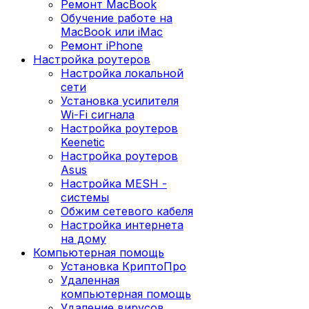
Ремонт MacBook
Обучение работе на
MacBook или iMac
Ремонт iPhone
Настройка роутеров
Настройка локальной
сети
Установка усилителя
Wi-Fi сигнала
Настройка роутеров
Keenetic
Настройка роутеров
Asus
Настройка MESH -
системы
Обжим сетевого кабеля
Настройка интернета
на дому
Компьютерная помощь
Установка КриптоПро
Удаленная
компьютерная помощь
Удаление вирусов