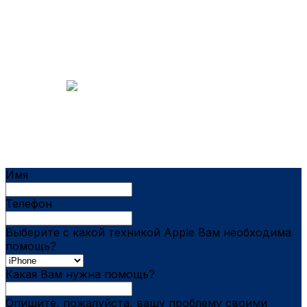
Бесплатная
диагностика даже при отказе от ремонта
Гарантия
которая работает
Имя
Телефон
Выберите с какой техникой Apple Вам необходима
помощь?
Какая Вам нужна помощь?
Опишите, пожалуйста, вашу проблему своими