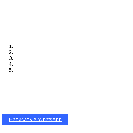
Ремонт MacBook A1708 Pro в
Санкт-Петербурге
Замена аккумулятора в день обращения. Быстро,
качественно и профессионально
Написать в WhatsApp