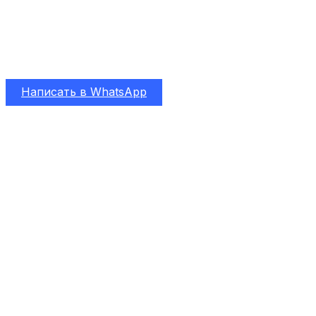
Санкт-Петербурге
Чистка от пыли и замена термопасты на MacBook
Pro 15 2018 года в Санкт-Петербурге - сервисный
центр "Verity-IT"
Написать в WhatsApp