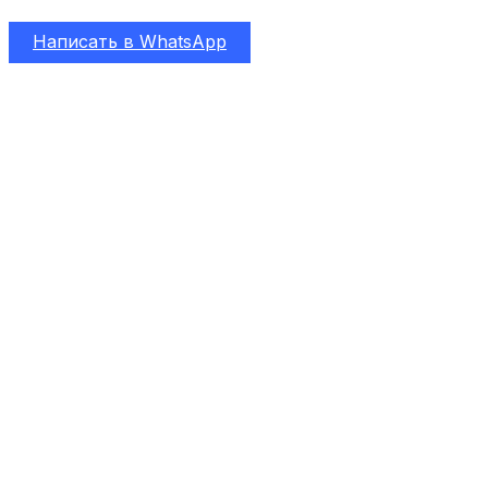
Замена HDD на SSD в iMac 27 в Санкт-Петербурге
Написать в WhatsApp
Ремонт MacBook Pro 15 A1990 в