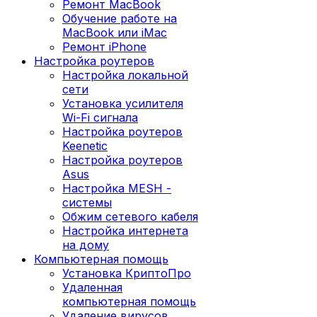
Ремонт MacBook
Обучение работе на
MacBook или iMac
Ремонт iPhone
Настройка роутеров
Настройка локальной
сети
Установка усилителя
Wi-Fi сигнала
Настройка роутеров
Keenetic
Настройка роутеров
Asus
Настройка MESH -
системы
Обжим сетевого кабеля
Настройка интернета
на дому
Компьютерная помощь
Установка КриптоПро
Удаленная
компьютерная помощь
Удаление вирусов