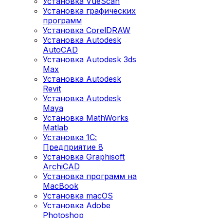
Установка VueScan
Установка графических
программ
Установка CorelDRAW
Установка Autodesk
AutoCAD
Установка Autodesk 3ds
Max
Установка Autodesk
Revit
Установка Autodesk
Maya
Установка MathWorks
Matlab
Установка 1С:
Предприятие 8
Установка Graphisoft
ArchiCAD
Установка программ на
MacBook
Установка macOS
Установка Adobe
Photoshop