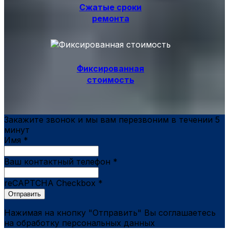
Сжатые сроки
ремонта
Фиксированная
стоимость
Закажите звонок и мы вам перезвоним в течении 5
минут
Имя
*
Ваш контактный телефон
*
reCAPTCHA Checkbox
*
Отправить
Нажимая на кнопку "Отправить" Вы соглашаетесь
на обработку персональных данных