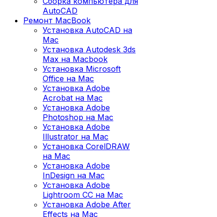
Сборка компьютера для
AutoCAD
Ремонт MacBook
Установка AutoCAD на
Mac
Установка Autodesk 3ds
Max на Macbook
Установка Microsoft
Office на Mac
Установка Adobe
Acrobat на Mac
Установка Adobe
Photoshop на Mac
Установка Adobe
Illustrator на Mac
Установка CorelDRAW
на Mac
Установка Adobe
InDesign на Mac
Установка Adobe
Lightroom CC на Mac
Установка Adobe After
Effects на Mac