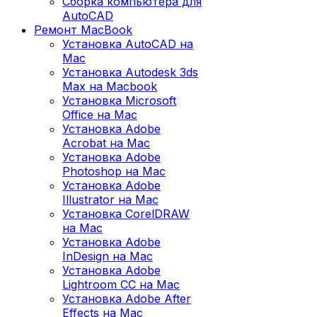
Сборка компьютера для
AutoCAD
Ремонт MacBook
Установка AutoCAD на
Mac
Установка Autodesk 3ds
Max на Macbook
Установка Microsoft
Office на Mac
Установка Adobe
Acrobat на Mac
Установка Adobe
Photoshop на Mac
Установка Adobe
Illustrator на Mac
Установка CorelDRAW
на Mac
Установка Adobe
InDesign на Mac
Установка Adobe
Lightroom CC на Mac
Установка Adobe After
Effects на Mac