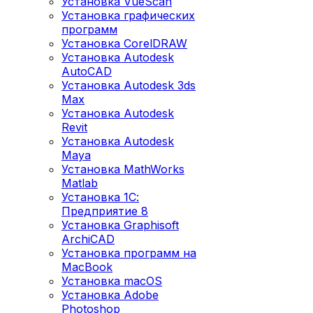
Установка VueScan
Установка графических
программ
Установка CorelDRAW
Установка Autodesk
AutoCAD
Установка Autodesk 3ds
Max
Установка Autodesk
Revit
Установка Autodesk
Maya
Установка MathWorks
Matlab
Установка 1С:
Предприятие 8
Установка Graphisoft
ArchiCAD
Установка программ на
MacBook
Установка macOS
Установка Adobe
Photoshop