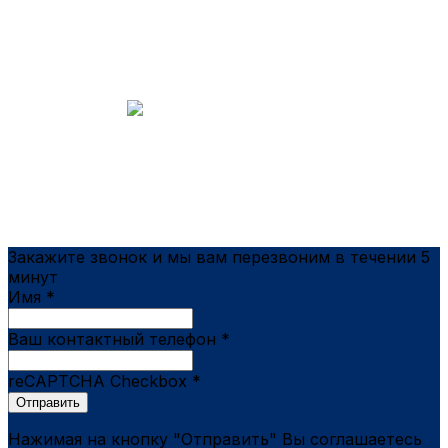
Диагностика
бесплатно
Гарантия
на работы
Закажите звонок и мы вам перезвоним в течении 5
минут
Имя
*
Ваш контактный телефон
*
reCAPTCHA Checkbox
*
Отправить
Нажимая на кнопку "Отправить" Вы соглашаетесь