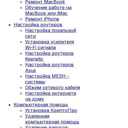
Ремонт MacBook
Обучение работе на
MacBook или iMac
Ремонт iPhone
Настройка роутеров
Настройка локальной
сети
Установка усилителя
Wi-Fi сигнала
Настройка роутеров
Keenetic
Настройка роутеров
Asus
Настройка MESH -
системы
Обжим сетевого кабеля
Настройка интернета
на дому
Компьютерная помощь
Установка КриптоПро
Удаленная
компьютерная помощь
Удаление вирусов