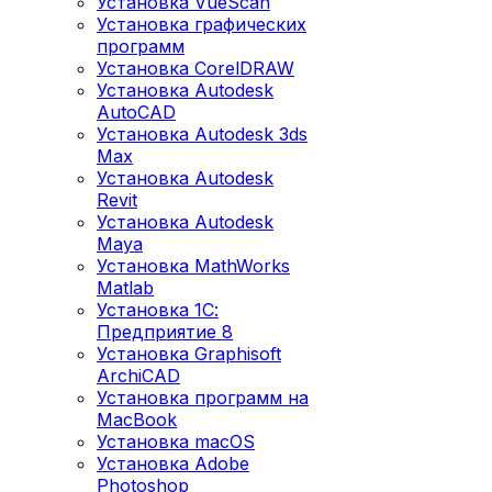
Установка VueScan
Установка графических
программ
Установка CorelDRAW
Установка Autodesk
AutoCAD
Установка Autodesk 3ds
Max
Установка Autodesk
Revit
Установка Autodesk
Maya
Установка MathWorks
Matlab
Установка 1С:
Предприятие 8
Установка Graphisoft
ArchiCAD
Установка программ на
MacBook
Установка macOS
Установка Adobe
Photoshop