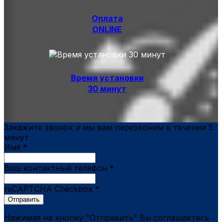
Оплата
ONLINE
Время установки
30 минут
Закажите звонок и мы вам перезвоним в течении 5
минут
Имя
*
Ваш контактный телефон
*
reCAPTCHA Checkbox
*
Отправить
Нажимая на кнопку "Отправить" Вы соглашаетесь